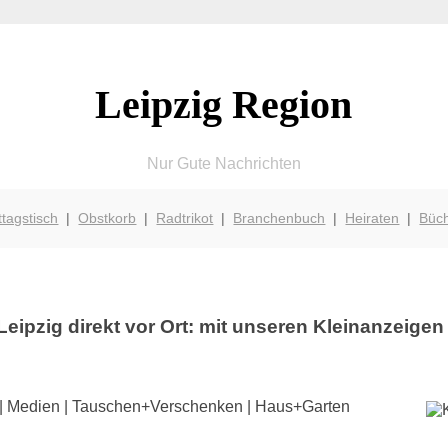
Leipzig Region
Nur Gute Nachrichten
ttagstisch
|
Obstkorb
|
Radtrikot
|
Branchenbuch
|
Heiraten
|
Büc
Leipzig direkt vor Ort: mit unseren Kleinanzeigen
de | Medien | Tauschen+Verschenken | Haus+Garten