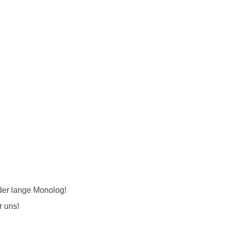
er lange Monolog!
r uns!