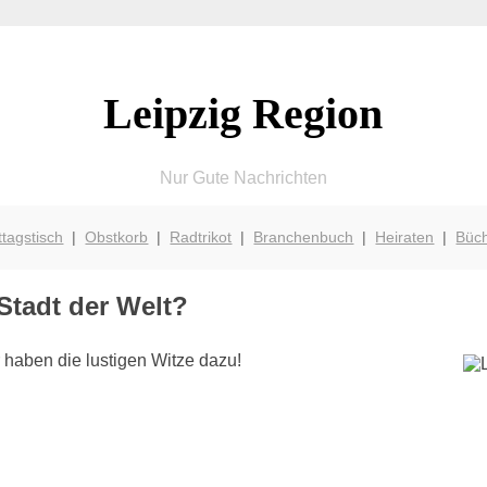
Leipzig Region
Nur Gute Nachrichten
ttagstisch
|
Obstkorb
|
Radtrikot
|
Branchenbuch
|
Heiraten
|
Büc
 Stadt der Welt?
 haben die lustigen Witze dazu!